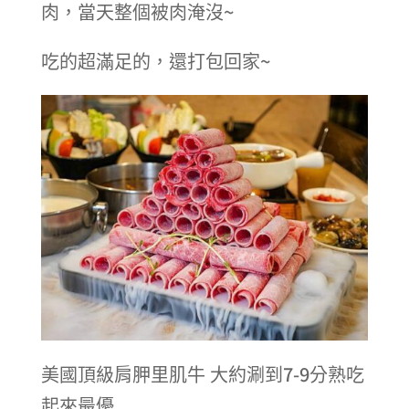
肉，當天整個被肉淹沒~
吃的超滿足的，還打包回家~
美國頂級肩胛里肌牛 大約涮到7-9分熟吃
起來最優