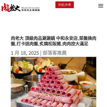
外送/外帶
肉老大 頂級肉品涮涮鍋 中和永安店,菜盤換肉
盤,打卡送肉盤,炙燒松阪豬,肉肉控大滿足
1 月 18, 2025
|
部落客推薦