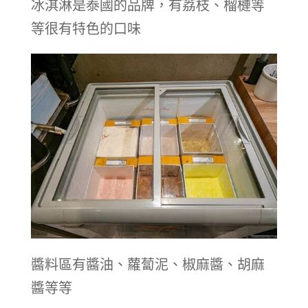
冰淇淋是泰國的品牌，有荔枝、榴槤等
等很有特色的口味
醬料區有醬油、蘿蔔泥、椒麻醬、胡麻
醬等等