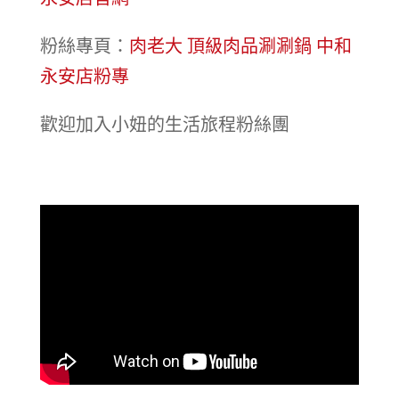
粉絲專頁：
肉老大 頂級肉品涮涮鍋 中和
永安店粉專
歡迎加入小妞的生活旅程粉絲團