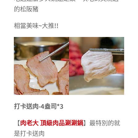
的松阪豬
相當美味~大推!!
打卡送肉-
4盎司*3
【
肉老大 頂級肉品涮涮鍋
】最特別的就
是打卡送肉