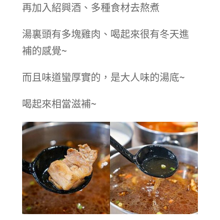
再加入紹興酒、多種食材去熬煮
湯裏頭有多塊雞肉、喝起來很有冬天進
補的感覺~
而且味道蠻厚實的，是大人味的湯底~
喝起來相當滋補~