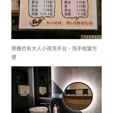
旁邊也有大人小孩洗手台，洗手相當方
便