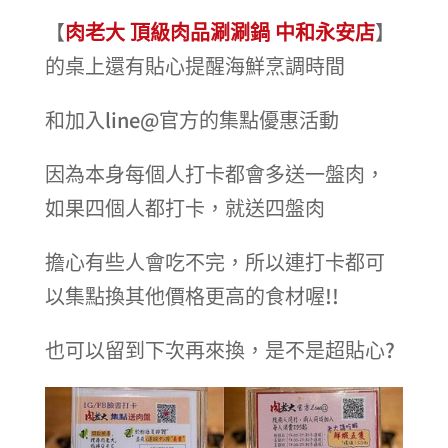
【
肉老大 頂級肉品涮涮鍋 中和永安店
】
的桌上還有貼心提醒海鮮烹調時間
和加入line@官方的集點優惠活動
因為本身每個人打卡都會多送一盤肉，
如果四個人都打卡，就送四盤肉
擔心有些人會吃不完，所以連打卡都可
以集點換其他價格更高的食材喔!!
也可以留到下次再來換，是不是超貼心?