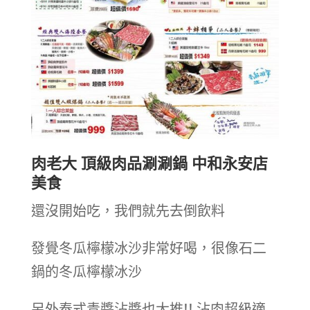
肉老大 頂級肉品涮涮鍋 中和永安店
美食
還沒開始吃，我們就先去倒飲料
發覺冬瓜檸檬冰沙非常好喝，很像石二
鍋的冬瓜檸檬冰沙
另外泰式青醬沾醬也大推!! 沾肉超級適