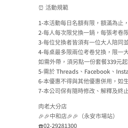
⏰ 活動規範
1-本活動每日名額有限，額滿為止
2-每人每次限兌換一鍋，每張考卷
3-每位兌換者皆須有一位大人陪同並
4-每桌最多限兩位考卷兌換，限一
如需外帶，須另點一份套餐339元
5-需於 Threads、Facebook、In
6-本優惠不得與其他優惠併用，如
7-本公司保有隨時修改、解釋及終
肉老大分店
🎉🎉中和店🎉🎉（永安市場站）
☎️02-29281300