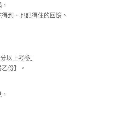
鍋，
吃得到、也記得住的回憶。
5分以上考卷」
餐乙份】。
：
見，