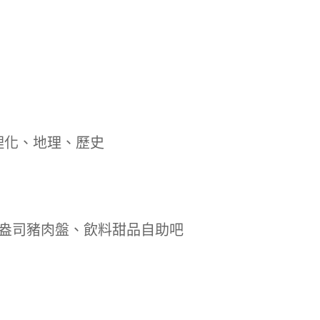
理化、地理、歷史
4盎司豬肉盤、飲料甜品自助吧