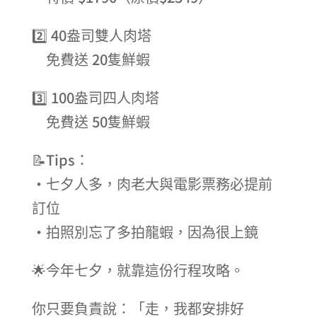
2️⃣ 40盎司雙人肉塔
免費送 20隻鮮蝦
3️⃣ 100盎司四人肉塔
免費送 50隻鮮蝦
📝Tips：
•七夕人多，肉老大與電影票務必提前
訂位
•拍照別忘了多拍龍蝦，因為很上鏡
🌟今年七夕，就靠這份行程攻略。
你只要負責說：「走，我都安排好