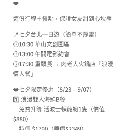
❤️
這份行程＋餐點，保證女友甜到心坎裡
📍七夕台北一日遊（簡單不踩雷）
🕙10:30 華山文創園區
🕛13:00 午間電影約會
🕔17:30 重頭戲 → 肉老大火鍋店「浪漫
情人餐」
❤️七夕限定優惠（8/23 – 9/07）
1️⃣ 浪漫雙人海鮮B餐
免費升等 活波士頓龍蝦1隻（價值
$880）
特價 $1790（原價$2349）