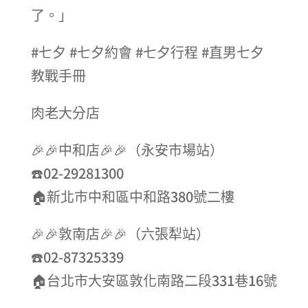
了。」
#七夕 #七夕約會 #七夕行程 #直男七夕
教戰手冊
肉老大分店
🎉🎉中和店🎉🎉（永安市場站）
☎️02-29281300
🏠新北市中和區中和路380號二樓
🎉🎉敦南店🎉🎉（六張犁站）
☎️02-87325339
🏠台北市大安區敦化南路二段331巷16號